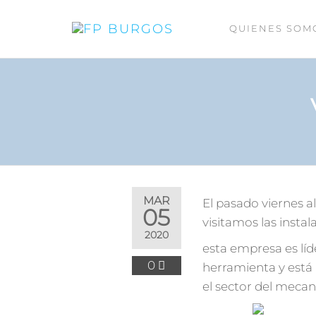
QUIENES SOM
FP
Asociación
Burgalesa
BURGOS
de Centros
de
Formación
Profesional
MAR
El pasado viernes
05
visitamos las insta
2020
esta empresa es lí
0
herramienta y está
el sector del mecan