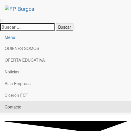
Asociación Burgalesa de Centros de Formación
FP Burgos
Profesional
Menú
QUIENES SOMOS
OFERTA EDUCATIVA
Noticias
Aula Empresa
Cicerón FCT
Contacto