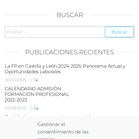
de
entradas
BUSCAR
Buscar:
PUBLICACIONES RECIENTES
La FP en Castilla y León 2024-2025: Panorama Actual y
Oportunidades Laborales
30/01/2025
0
CALENDARIO ADMISIÓN
FORMACIÓN PROFESIONAL
2022-2023
10/08/2022
0
Gestión de ventas y espacios comerciales
Gestionar el
17/03/2021
0
consentimiento de las
Las nuevas tecnologías en FP