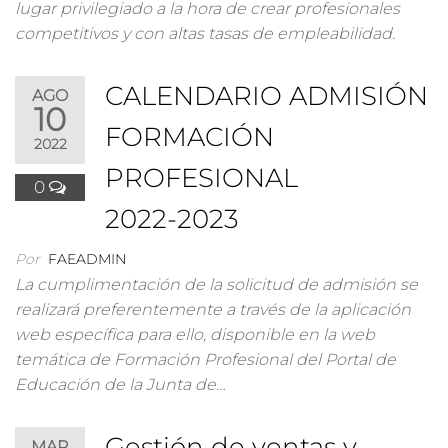
lugar privilegiado a la hora de crear profesionales
competitivos y con altas tasas de empleabilidad.
CALENDARIO ADMISIÓN
AGO
10
FORMACIÓN
2022
PROFESIONAL
0
2022-2023
Por
FAEADMIN
La cumplimentación de la solicitud de admisión se
realizará preferentemente a través de la aplicación
web específica para ello, disponible en la web
temática de Formación Profesional del Portal de
Educación de la Junta de…
Gestión de ventas y
MAR