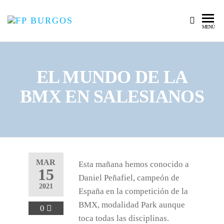
FP
Asociación
MENÚ
Burgalesa
BURGOS
de Centros
de
Formación
EL MUNDO DE LA
Profesional
BMX EN SALESIANOS
MAR
Esta mañana hemos conocido a
15
Daniel Peñafiel, campeón de
2021
España en la competición de la
BMX, modalidad Park aunque
0
toca todas las disciplinas.