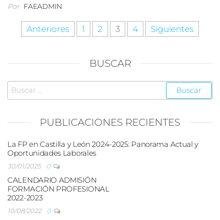
Por
FAEADMIN
Paginación
Anteriores
1
2
3
4
Siguientes
de
entradas
BUSCAR
Buscar:
PUBLICACIONES RECIENTES
La FP en Castilla y León 2024-2025: Panorama Actual y
Oportunidades Laborales
30/01/2025
0
CALENDARIO ADMISIÓN
FORMACIÓN PROFESIONAL
2022-2023
10/08/2022
0