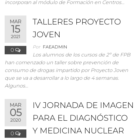
incorporan al módulo de Formación en Centros…
TALLERES PROYECTO
MAR
15
JOVEN
2021
Por
FAEADMIN
0
Los alumnos de los cursos de 2º de FPB
han comenzado un taller sobre prevención de
consumo de drogas impartido por Proyecto Joven
que se va a desarrollar a lo largo de 4 semanas.
Algunos…
IV JORNADA DE IMAGEN
MAR
05
PARA EL DIAGNÓSTICO
2020
Y MEDICINA NUCLEAR
0