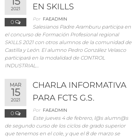
15
EN SKILLS
2021
Por
FAEADMIN
0
Salesianos Padre Aramburu participa en
el concurso de Formación Profesional regional
SKILLS 2021 con otros alumnos de la comunidad de
Castilla y León. El alumno Pedro González Velasco
participará en la modalidad de CONTROL
INDUSTRIAL…
CHARLA INFORMATIVA
MAR
15
PARA FCTS G.S.
2021
Por
FAEADMIN
0
Este jueves 4 de febrero, l@s alumn@s
de segundo curso de los ciclos de grado superior
que tenemos en el cole, y que el 8 de marzo se